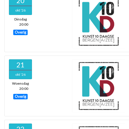
20
okt '26
Dinsdag
20:00
Overig
21
okt '26
Woensdag
20:00
Overig
22