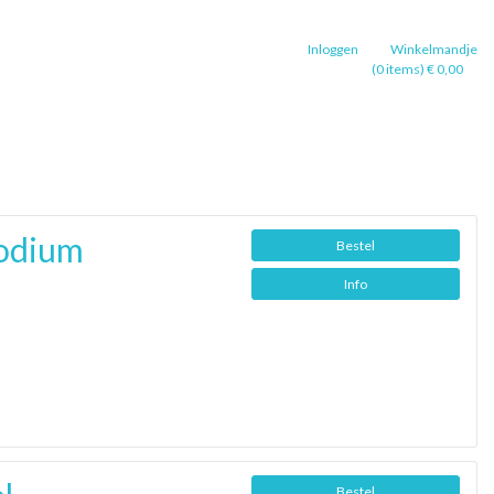
Inloggen
Winkelmandje
(0 items) € 0,00
podium
Bestel
Info
Bestel