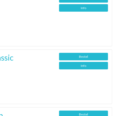
Info
assic
Bestel
Info
n
Bestel