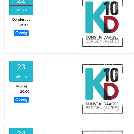
okt '26
Donderdag
20:00
Overig
23
okt '26
Vrijdag
20:00
Overig
24